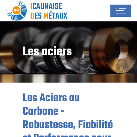
Les aciers
Les Aciers au
Carbone -
Robustesse, Fiabilité