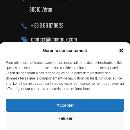
89510 Véron
+ 33 3 86 97 96 23
contact@idmetaux.com
Gérer le consentement
Pour offrir les meilleures expériences, nous utilisons des technologies telles
que les cookies pour stocker et/ou accéder aux informations des appareils.
Le fait de consentir à ces technologies nous permettra de traiter des
données telles que le comportement de navigation ou les ID uniques sur ce
site. Le fait de ne pas consentir ou de retirer son consentement peut avoir un
Copyright 2025 ©
GRAPHICOMM
. Tous droits
effet négatif sur certaines caractéristiques et fonctions.
réservés ID Métaux |
RGPD
|
MENTIONS
Accepter
LÉGALES
|
PLAN DU SITE
Refuser