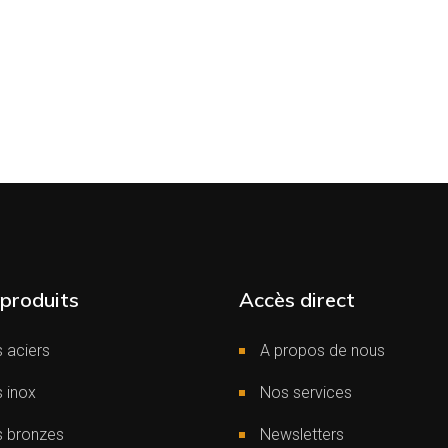
produits
Accès direct
 aciers
A propos de nous
 inox
Nos services
s bronzes
Newsletters